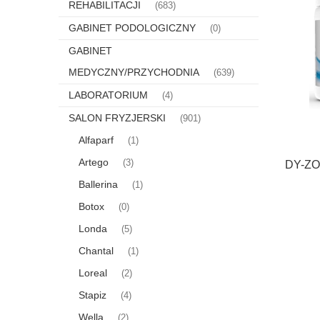
REHABILITACJI
(683)
GABINET PODOLOGICZNY
(0)
GABINET
MEDYCZNY/PRZYCHODNIA
(639)
LABORATORIUM
(4)
SALON FRYZJERSKI
(901)
Alfaparf
(1)
Artego
(3)
DY-ZOF
Ballerina
(1)
Botox
(0)
Londa
(5)
Chantal
(1)
Loreal
(2)
Stapiz
(4)
Wella
(2)