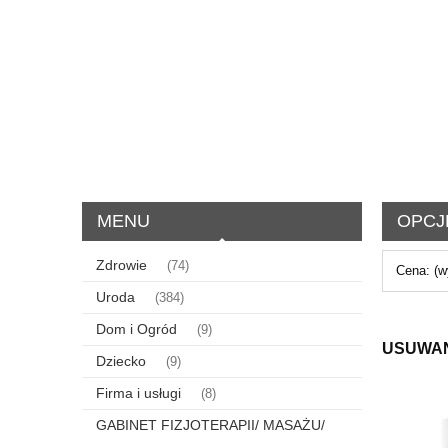
MENU
OPCJ
Zdrowie
(74)
Cena: (w
Uroda
(384)
Dom i Ogród
(9)
USUWAN
Dziecko
(9)
Firma i usługi
(8)
GABINET FIZJOTERAPII/ MASAŻU/