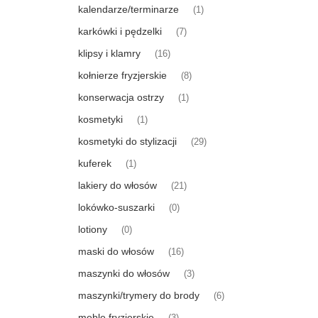
kalendarze/terminarze
(1)
karkówki i pędzelki
(7)
klipsy i klamry
(16)
kołnierze fryzjerskie
(8)
konserwacja ostrzy
(1)
kosmetyki
(1)
kosmetyki do stylizacji
(29)
kuferek
(1)
lakiery do włosów
(21)
lokówko-suszarki
(0)
lotiony
(0)
maski do włosów
(16)
maszynki do włosów
(3)
maszynki/trymery do brody
(6)
meble fryzjerskie