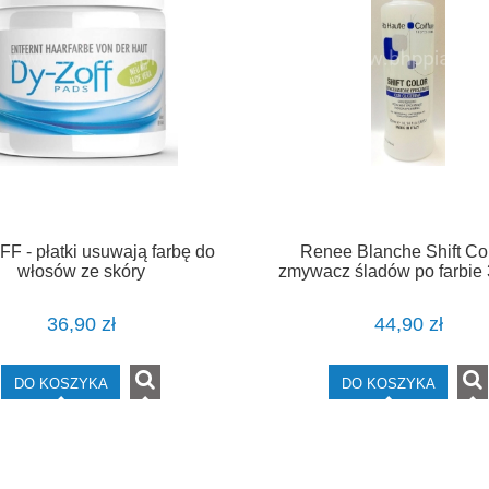
F - płatki usuwają farbę do
Renee Blanche Shift Col
włosów ze skóry
zmywacz śladów po farbie 
36,90 zł
44,90 zł
DO KOSZYKA
DO KOSZYKA