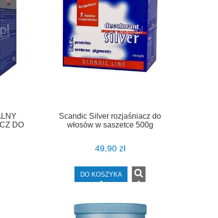
ALNY
Scandic Silver rozjaśniacz do
CZ DO
włosów w saszetce 500g
500g
49,90 zł
DO KOSZYKA