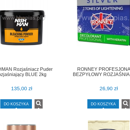
HMAN Rozjaśniacz Puder
RONNEY PROFESJON
ozjaśniający BLUE 2kg
BEZPYŁOWY ROZJAŚNIA
WŁOSÓW Z KERATYNĄ 
135,00 zł
26,90 zł
DO KOSZYKA
DO KOSZYKA