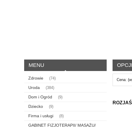
MENU
OPCJ
Zdrowie
(74)
Cena: (w
Uroda
(384)
Dom i Ogród
(9)
ROZJAŚ
Dziecko
(9)
Firma i usługi
(8)
GABINET FIZJOTERAPII/ MASAŻU/