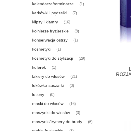
kalendarze/terminarze
(1)
karkówki i pędzelki
(7)
klipsy i klamry
(16)
kołnierze fryzjerskie
(8)
konserwacja ostrzy
(1)
kosmetyki
(1)
kosmetyki do stylizacji
(29)
kuferek
(1)
ROZJA
lakiery do włosów
(21)
lokówko-suszarki
(0)
lotiony
(0)
maski do włosów
(16)
maszynki do włosów
(3)
maszynki/trymery do brody
(6)
meble fryzjerskie