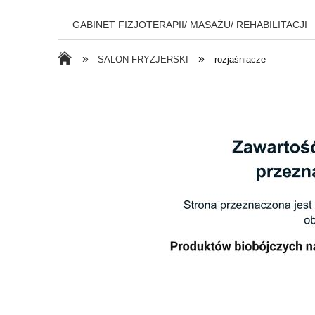
GABINET FIZJOTERAPII/ MASAŻU/ REHABILITACJI
»
»
SALON FRYZJERSKI
rozjaśniacze