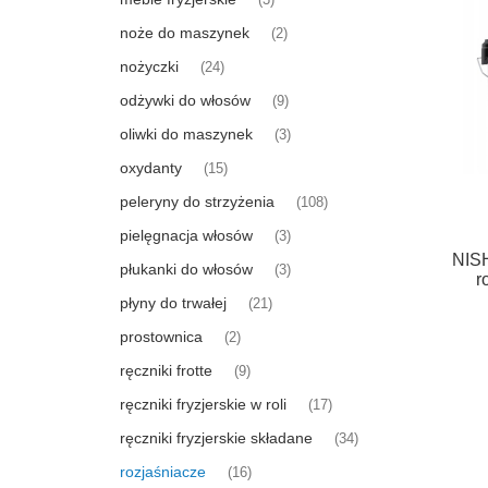
(3)
noże do maszynek
(2)
nożyczki
(24)
odżywki do włosów
(9)
oliwki do maszynek
(3)
oxydanty
(15)
peleryny do strzyżenia
(108)
pielęgnacja włosów
(3)
NIS
płukanki do włosów
(3)
r
płyny do trwałej
(21)
prostownica
(2)
ręczniki frotte
(9)
ręczniki fryzjerskie w roli
(17)
ręczniki fryzjerskie składane
(34)
rozjaśniacze
(16)